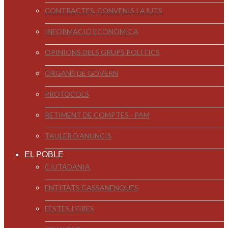
CONTRACTES, CONVENIS I AJUTS
INFORMACIÓ ECONÒMICA
OPINIONS DELS GRUPS POLÍTICS
ÒRGANS DE GOVERN
PROTOCOLS
RETIMENT DE COMPTES - PAM
TAULER D'ANUNCIS
EL POBLE
CIUTADANIA
ENTITATS CASSANENQUES
FESTES I FIRES