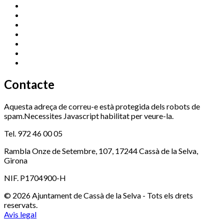
Cassà Jove
669 166 000
Centre Cultural Sala Galà
972 462 820
Esports (zona esportiva)
972 461 527
Promoció Econòmica
972 462 821
Ràdio Cassà
972 463 777
Serveis Socials
972 460 851
Xaloc
972 900 235
Contacte
Aquesta adreça de correu-e està protegida dels robots de
spam.Necessites Javascript habilitat per veure-la.
Tel. 972 46 00 05
Rambla Onze de Setembre, 107, 17244 Cassà de la Selva,
Girona
NIF. P1704900-H
© 2026 Ajuntament de Cassà de la Selva - Tots els drets
reservats.
Avis legal