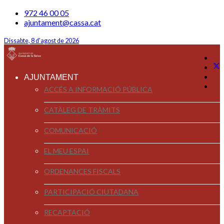
972 46 00 05
ajuntament@cassa.cat
Dissabte, 8 d'agost de 2026
AJUNTAMENT
ACCÉS A INFORMACIÓ PÚBLICA
CATÀLEG DE TRÀMITS
COMUNICACIÓ
EL MEU ESPAI
ORDENANCES FISCALS
PARTICIPACIÓ CIUTADANA
RECAPTACIÓ