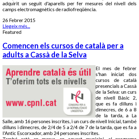
adquirit un seguit d'aparells per fer mesures del nivell dels
camps electromagnètics de radiofreqüència.
26 Febrer 2015
Llegeix més...
Featured
Comencen els cursos de català per a
adults a Cassà de la Selva
El mes de febrer
s'han iniciat dos
cursos de català
presencials a Cassà
de la Selva: un curs
de nivell Bàsic 2,
que es fa dilluns i
dimecres, de 6 a 8
de la tarda, a La
Salle, amb 16 persones inscrites, i un curs de nivell Inicial, també
dilluns i dimecres, de 2/4 de 5 a 2/4 de 7 de la tarda, que es fa a
l'Antic Escorxador, amb 24 persones inscrites.
També està en marxa, en aquest municipi, el programa