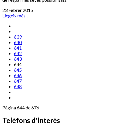
23 Febrer 2015
Llegeix més...
639
640
641
642
643
644
645
646
647
648
Pàgina 644 de 676
Telèfons d'interès