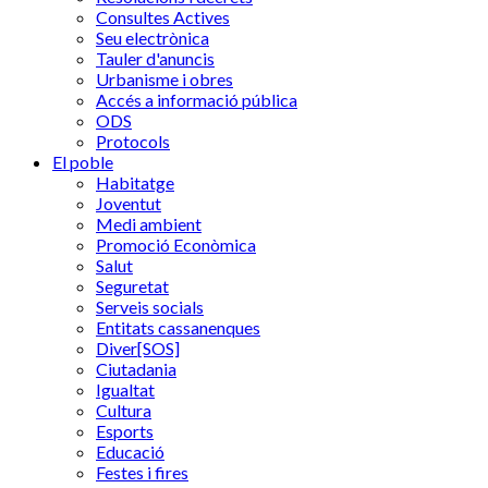
Consultes Actives
Seu electrònica
Tauler d'anuncis
Urbanisme i obres
Accés a informació pública
ODS
Protocols
El poble
Habitatge
Joventut
Medi ambient
Promoció Econòmica
Salut
Seguretat
Serveis socials
Entitats cassanenques
Diver[SOS]
Ciutadania
Igualtat
Cultura
Esports
Educació
Festes i fires