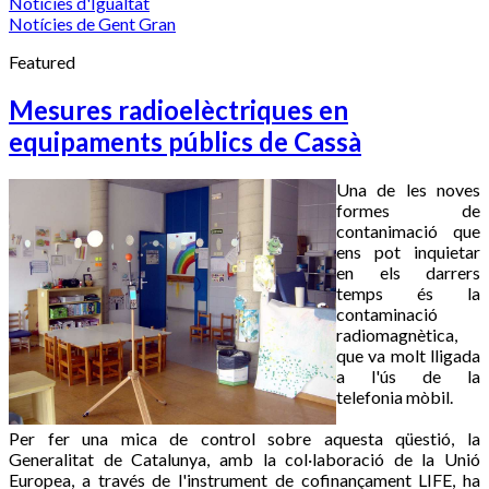
Notícies d'Igualtat
Notícies de Gent Gran
Featured
Mesures radioelèctriques en
equipaments públics de Cassà
Una de les noves
formes de
contanimació que
ens pot inquietar
en els darrers
temps és la
contaminació
radiomagnètica,
que va molt lligada
a l'ús de la
telefonia mòbil.
Per fer una mica de control sobre aquesta qüestió, la
Generalitat de Catalunya, amb la col·laboració de la Unió
Europea, a través de l'instrument de cofinançament LIFE, ha