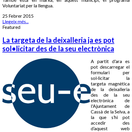
Voluntariat per la llengua.
25 Febrer 2015
Llegeix més...
Featured
La targeta de la deixalleria ja es pot
sol•licitar des de la seu electrònica
A partit d'ara es
pot descarregar el
formulari per
sol·licitar la
targeta magnètica
de la deixalleria
des de la seu
electrònica de
l'Ajuntament de
Cassà de la Selva, a
la que s’hi pot
accedir des
d’aquest web