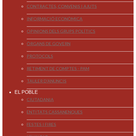
CONTRACTES, CONVENIS I AJUTS
INFORMACIÓ ECONÒMICA
OPINIONS DELS GRUPS POLÍTICS
ÒRGANS DE GOVERN
PROTOCOLS
RETIMENT DE COMPTES - PAM
TAULER D'ANUNCIS
EL POBLE
CIUTADANIA
ENTITATS CASSANENQUES
FESTES I FIRES