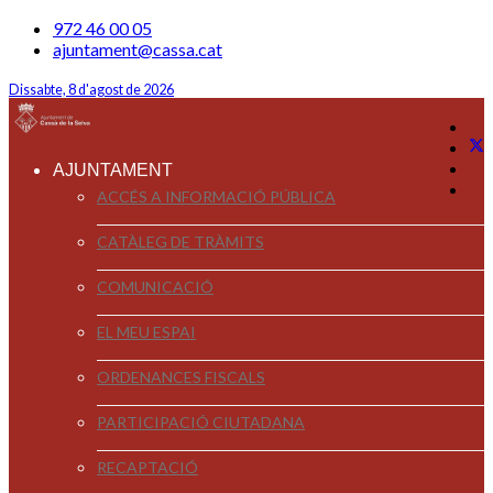
972 46 00 05
ajuntament@cassa.cat
Dissabte, 8 d'agost de 2026
AJUNTAMENT
ACCÉS A INFORMACIÓ PÚBLICA
CATÀLEG DE TRÀMITS
COMUNICACIÓ
EL MEU ESPAI
ORDENANCES FISCALS
PARTICIPACIÓ CIUTADANA
RECAPTACIÓ