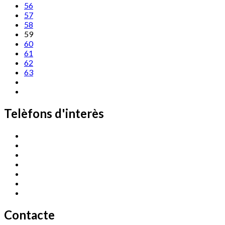
56
57
58
59
60
61
62
63
Telèfons d'interès
Cassà Jove
669 166 000
Centre Cultural Sala Galà
972 462 820
Esports (zona esportiva)
972 461 527
Promoció Econòmica
972 462 821
Ràdio Cassà
972 463 777
Serveis Socials
972 460 851
Xaloc
972 900 235
Contacte