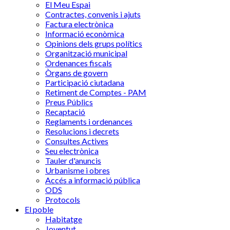
El Meu Espai
Contractes, convenis i ajuts
Factura electrònica
Informació econòmica
Opinions dels grups polítics
Organització municipal
Ordenances fiscals
Òrgans de govern
Participació ciutadana
Retiment de Comptes - PAM
Preus Públics
Recaptació
Reglaments i ordenances
Resolucions i decrets
Consultes Actives
Seu electrònica
Tauler d'anuncis
Urbanisme i obres
Accés a informació pública
ODS
Protocols
El poble
Habitatge
Joventut