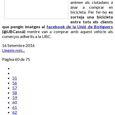
animen als ciutadans a
anar a comprar en
bicicleta. Per fer-ho
es
sorteja una bicicleta
entre tots els clients
que pengin imatges al
facebook de la Unió de Botiguers
(@UBCassà)
mentre van a comprar amb aquest vehicle als
comerços adherits a la UBC.
16 Setembre 2016
Llegeix més...
Pàgina 60 de 75
55
56
57
58
59
60
61
62