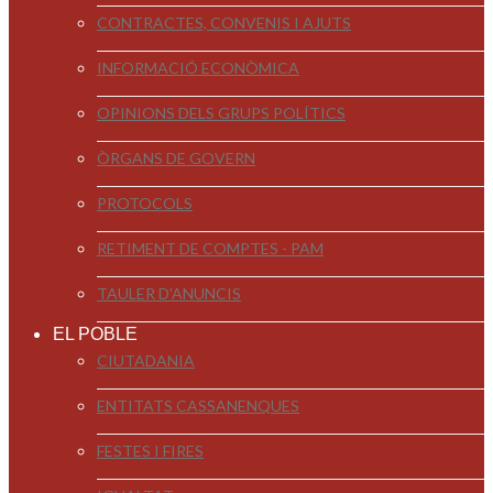
CONTRACTES, CONVENIS I AJUTS
INFORMACIÓ ECONÒMICA
OPINIONS DELS GRUPS POLÍTICS
ÒRGANS DE GOVERN
PROTOCOLS
RETIMENT DE COMPTES - PAM
TAULER D'ANUNCIS
EL POBLE
CIUTADANIA
ENTITATS CASSANENQUES
FESTES I FIRES