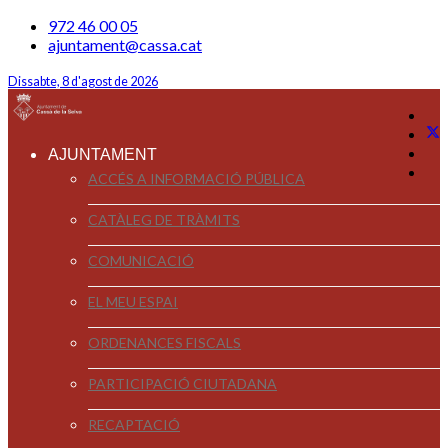
972 46 00 05
ajuntament@cassa.cat
Dissabte, 8 d'agost de 2026
AJUNTAMENT
ACCÉS A INFORMACIÓ PÚBLICA
CATÀLEG DE TRÀMITS
COMUNICACIÓ
EL MEU ESPAI
ORDENANCES FISCALS
PARTICIPACIÓ CIUTADANA
RECAPTACIÓ