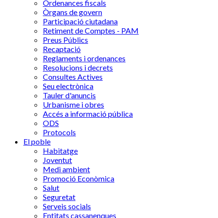
Ordenances fiscals
Òrgans de govern
Participació ciutadana
Retiment de Comptes - PAM
Preus Públics
Recaptació
Reglaments i ordenances
Resolucions i decrets
Consultes Actives
Seu electrònica
Tauler d'anuncis
Urbanisme i obres
Accés a informació pública
ODS
Protocols
El poble
Habitatge
Joventut
Medi ambient
Promoció Econòmica
Salut
Seguretat
Serveis socials
Entitats cassanenques