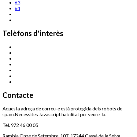
63
64
Telèfons d'interès
Cassà Jove
669 166 000
Centre Cultural Sala Galà
972 462 820
Esports (zona esportiva)
972 461 527
Promoció Econòmica
972 462 821
Ràdio Cassà
972 463 777
Serveis Socials
972 460 851
Xaloc
972 900 235
Contacte
Aquesta adreça de correu-e està protegida dels robots de
spam.Necessites Javascript habilitat per veure-la.
Tel. 972 46 00 05
Rambla Onze de Setembre, 107, 17244 Cassà de la Selva,