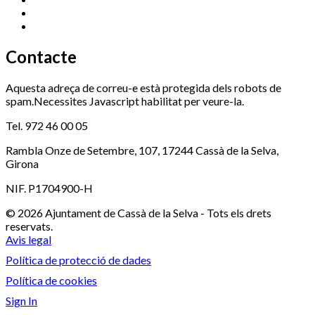
Serveis Socials
972 460 851
Xaloc
972 900 235
Contacte
Aquesta adreça de correu-e està protegida dels robots de
spam.Necessites Javascript habilitat per veure-la.
Tel. 972 46 00 05
Rambla Onze de Setembre, 107, 17244 Cassà de la Selva,
Girona
NIF. P1704900-H
© 2026 Ajuntament de Cassà de la Selva - Tots els drets
reservats.
Avis legal
Política de protecció de dades
Política de cookies
Sign In