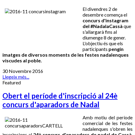
El divendres 2 de
desembre comença el
concurs d'instagram
del #NadalaCassà
que
s'allargarà fins al
diumenge 8 de gener.
L'objectiu és que els
participants
pengin
imatges de diversos moments de les festes nadalenques
viscudes al poble.
30 Novembre 2016
Llegeix més...
Featured
Obert el període d'inscripció al 24è
concurs d'aparadors de Nadal
Amb motiu del període
comercial de les festes
nadalenques s'obren les
inscripcions al
24è concurs d'aparadors de nadal de Cassà
.