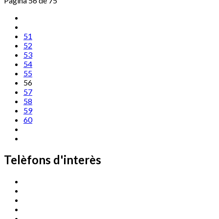
Pàgina 56 de 75
51
52
53
54
55
56
57
58
59
60
Telèfons d'interès
Cassà Jove
669 166 000
Centre Cultural Sala Galà
972 462 820
Esports (zona esportiva)
972 461 527
Promoció Econòmica
972 462 821
Ràdio Cassà
972 463 777