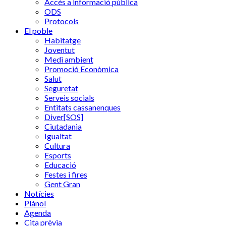
Accés a informació pública
ODS
Protocols
El poble
Habitatge
Joventut
Medi ambient
Promoció Econòmica
Salut
Seguretat
Serveis socials
Entitats cassanenques
Diver[SOS]
Ciutadania
Igualtat
Cultura
Esports
Educació
Festes i fires
Gent Gran
Notícies
Plànol
Agenda
Cita prèvia