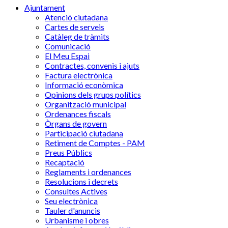
Ajuntament
Atenció ciutadana
Cartes de serveis
Catàleg de tràmits
Comunicació
El Meu Espai
Contractes, convenis i ajuts
Factura electrònica
Informació econòmica
Opinions dels grups polítics
Organització municipal
Ordenances fiscals
Òrgans de govern
Participació ciutadana
Retiment de Comptes - PAM
Preus Públics
Recaptació
Reglaments i ordenances
Resolucions i decrets
Consultes Actives
Seu electrònica
Tauler d'anuncis
Urbanisme i obres