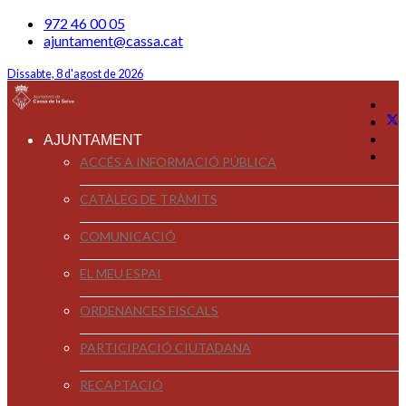
972 46 00 05
ajuntament@cassa.cat
Dissabte, 8 d'agost de 2026
AJUNTAMENT
ACCÉS A INFORMACIÓ PÚBLICA
CATÀLEG DE TRÀMITS
COMUNICACIÓ
EL MEU ESPAI
ORDENANCES FISCALS
PARTICIPACIÓ CIUTADANA
RECAPTACIÓ