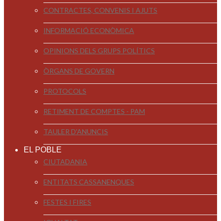
CONTRACTES, CONVENIS I AJUTS
INFORMACIÓ ECONÒMICA
OPINIONS DELS GRUPS POLÍTICS
ÒRGANS DE GOVERN
PROTOCOLS
RETIMENT DE COMPTES - PAM
TAULER D'ANUNCIS
EL POBLE
CIUTADANIA
ENTITATS CASSANENQUES
FESTES I FIRES