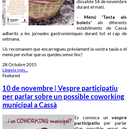
dissabte 14 de novembre
durant el matí.
-
Menú 'Tasta als
bolets'
als diferents
establiments de Cassà
adherits a les jornades gastronòmiques durant tot el cap de
setmana.
Us recomanem que encarregueu prèviament la vostra taula o el
menú per evitar que us quedeu sense lloc!
28 Octubre 2015
Llegeix més...
Featured
10 de novembre | Vespre participatiu
per parlar sobre un possible coworking
municipal a Cassà
Es convoca un
vespre
participatiu
per parlar
d'un possible espai de