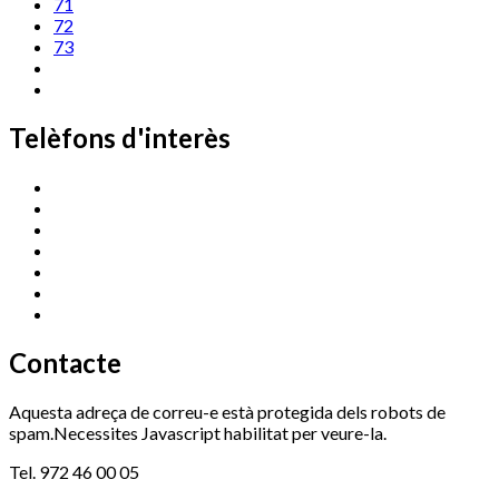
71
72
73
Telèfons d'interès
Cassà Jove
669 166 000
Centre Cultural Sala Galà
972 462 820
Esports (zona esportiva)
972 461 527
Promoció Econòmica
972 462 821
Ràdio Cassà
972 463 777
Serveis Socials
972 460 851
Xaloc
972 900 235
Contacte
Aquesta adreça de correu-e està protegida dels robots de
spam.Necessites Javascript habilitat per veure-la.
Tel. 972 46 00 05