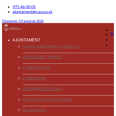
972 46 00 05
ajuntament@cassa.cat
Diumenge, 9 d'agost de 2026
AJUNTAMENT
ACCÉS A INFORMACIÓ PÚBLICA
CATÀLEG DE TRÀMITS
COMUNICACIÓ
EL MEU ESPAI
ORDENANCES FISCALS
PARTICIPACIÓ CIUTADANA
RECAPTACIÓ