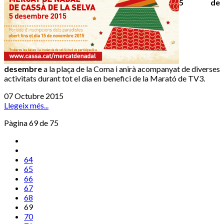
5 de
desembre
a la plaça de la Coma i anirà acompanyat de diverses
activitats durant tot el dia en benefici de la Marató de TV3.
07 Octubre 2015
Llegeix més...
Pàgina 69 de 75
64
65
66
67
68
69
70