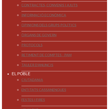
CONTRACTES, CONVENIS I AJUTS
INFORMACIÓ ECONÒMICA
OPINIONS DELS GRUPS POLÍTICS
ÒRGANS DE GOVERN
PROTOCOLS
RETIMENT DE COMPTES - PAM
TAULER D'ANUNCIS
EL POBLE
CIUTADANIA
ENTITATS CASSANENQUES
FESTES I FIRES