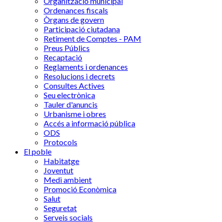
Organització municipal
Ordenances fiscals
Òrgans de govern
Participació ciutadana
Retiment de Comptes - PAM
Preus Públics
Recaptació
Reglaments i ordenances
Resolucions i decrets
Consultes Actives
Seu electrònica
Tauler d'anuncis
Urbanisme i obres
Accés a informació pública
ODS
Protocols
El poble
Habitatge
Joventut
Medi ambient
Promoció Econòmica
Salut
Seguretat
Serveis socials