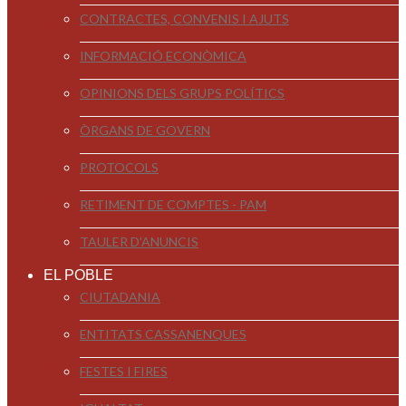
CONTRACTES, CONVENIS I AJUTS
INFORMACIÓ ECONÒMICA
OPINIONS DELS GRUPS POLÍTICS
ÒRGANS DE GOVERN
PROTOCOLS
RETIMENT DE COMPTES - PAM
TAULER D'ANUNCIS
EL POBLE
CIUTADANIA
ENTITATS CASSANENQUES
FESTES I FIRES