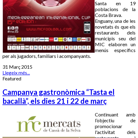
Santa en 19
poblacions de la
Costa Brava.
Enguany, una de les
novetats és que els
restaurants dels
municipis seu del
MIC elaboren un
menús específics
per als jugadors, familiars i acompanyants.
31 Març 2015
Llegeix més...
Featured
Campanya gastronòmica “Tasta el
bacallà”, els dies 21 i 22 de març
Continuant amb
l’objectiu de
promocionar
l'activitat dels
restaurants i