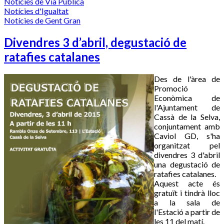
Notícies de Via Pública
Notícies d'Igualtat
Notícies de Gent Gran
Divendres 3 d’abril, degustació de
ratafies catalanes
Des de l'àrea de
Promoció
Econòmica de
l'Ajuntament de
Cassà de la Selva,
conjuntament amb
Caviol GD, s'ha
organitzat pel
divendres 3 d'abril
una degustació de
ratafies catalanes.
Aquest acte és
gratuït i tindrà lloc
a la sala de
l'Estació a partir de
les 11 del matí.