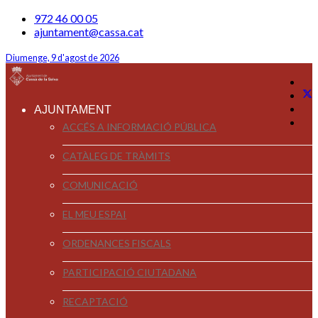
972 46 00 05
ajuntament@cassa.cat
Diumenge, 9 d'agost de 2026
AJUNTAMENT
ACCÉS A INFORMACIÓ PÚBLICA
CATÀLEG DE TRÀMITS
COMUNICACIÓ
EL MEU ESPAI
ORDENANCES FISCALS
PARTICIPACIÓ CIUTADANA
RECAPTACIÓ