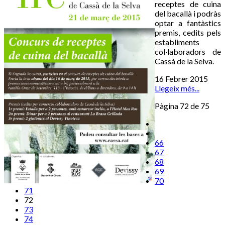
receptes de cuina
del bacallà i podràs
optar a fantàstics
premis, cedits pels
establiments
col·laboradors de
Cassà de la Selva.
16 Febrer 2015
Llegeix més...
Pàgina 72 de 75
66
67
68
69
70
71
72
73
74