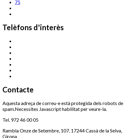
75
Telèfons d'interès
Cassà Jove
669 166 000
Centre Cultural Sala Galà
972 462 820
Esports (zona esportiva)
972 461 527
Promoció Econòmica
972 462 821
Ràdio Cassà
972 463 777
Serveis Socials
972 460 851
Xaloc
972 900 235
Contacte
Aquesta adreça de correu-e està protegida dels robots de
spam.Necessites Javascript habilitat per veure-la.
Tel. 972 46 00 05
Rambla Onze de Setembre, 107, 17244 Cassà de la Selva,
Girona