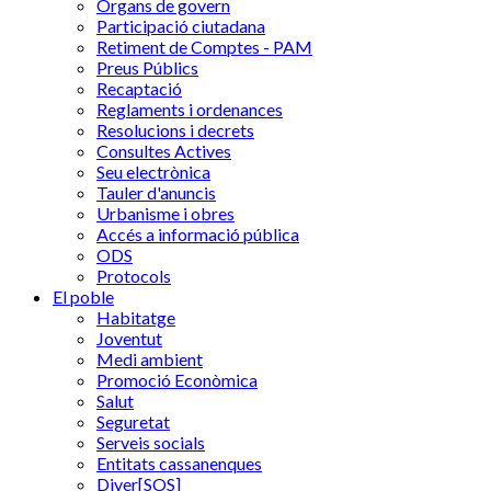
Òrgans de govern
Participació ciutadana
Retiment de Comptes - PAM
Preus Públics
Recaptació
Reglaments i ordenances
Resolucions i decrets
Consultes Actives
Seu electrònica
Tauler d'anuncis
Urbanisme i obres
Accés a informació pública
ODS
Protocols
El poble
Habitatge
Joventut
Medi ambient
Promoció Econòmica
Salut
Seguretat
Serveis socials
Entitats cassanenques
Diver[SOS]