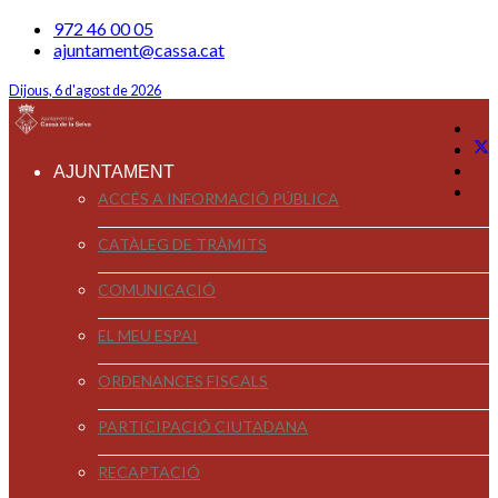
972 46 00 05
ajuntament@cassa.cat
Dijous, 6 d'agost de 2026
AJUNTAMENT
ACCÉS A INFORMACIÓ PÚBLICA
CATÀLEG DE TRÀMITS
COMUNICACIÓ
EL MEU ESPAI
ORDENANCES FISCALS
PARTICIPACIÓ CIUTADANA
RECAPTACIÓ