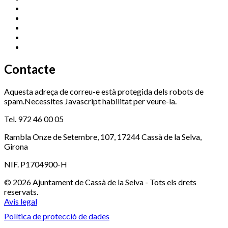
Esports (zona esportiva)
972 461 527
Promoció Econòmica
972 462 821
Ràdio Cassà
972 463 777
Serveis Socials
972 460 851
Xaloc
972 900 235
Contacte
Aquesta adreça de correu-e està protegida dels robots de
spam.Necessites Javascript habilitat per veure-la.
Tel. 972 46 00 05
Rambla Onze de Setembre, 107, 17244 Cassà de la Selva,
Girona
NIF. P1704900-H
© 2026 Ajuntament de Cassà de la Selva - Tots els drets
reservats.
Avis legal
Política de protecció de dades