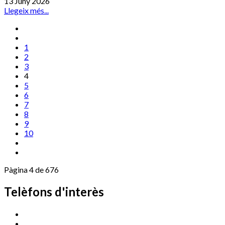
13 Juny 2026
Llegeix més...
1
2
3
4
5
6
7
8
9
10
Pàgina 4 de 676
Telèfons d'interès
Cassà Jove
669 166 000
Centre Cultural Sala Galà
972 462 820