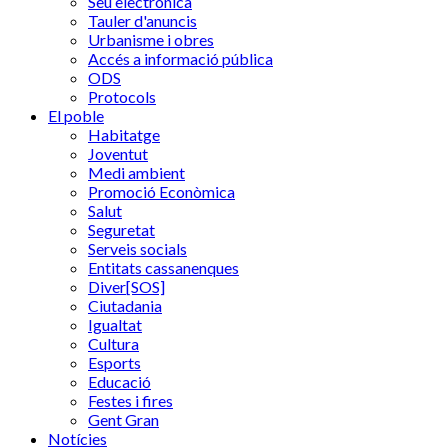
Seu electrònica
Tauler d'anuncis
Urbanisme i obres
Accés a informació pública
ODS
Protocols
El poble
Habitatge
Joventut
Medi ambient
Promoció Econòmica
Salut
Seguretat
Serveis socials
Entitats cassanenques
Diver[SOS]
Ciutadania
Igualtat
Cultura
Esports
Educació
Festes i fires
Gent Gran
Notícies