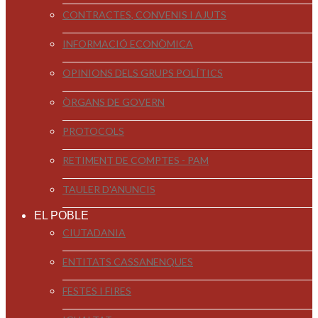
CONTRACTES, CONVENIS I AJUTS
INFORMACIÓ ECONÒMICA
OPINIONS DELS GRUPS POLÍTICS
ÒRGANS DE GOVERN
PROTOCOLS
RETIMENT DE COMPTES - PAM
TAULER D'ANUNCIS
EL POBLE
CIUTADANIA
ENTITATS CASSANENQUES
FESTES I FIRES