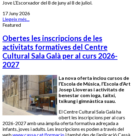
Jove L’Escorxador del 8 de juny al 8 de juliol.
17 Juny 2026
Llegeix més...
Featured
Obertes les inscripcions de les
activitats formatives del Centre
Cultural Sala Galà per al curs 2026-
2027
La nova oferta inclou cursos de
l’Escola de Música, l’Escola d’Art
Josep Lloveras i activitats de
benestar com ioga, taitxí,
txikung i gimnàstica suau.
El Centre Cultural Sala Galà ha
obert les inscripcions per al curs
2026-2027 amb una àmplia oferta formativa adreçada a
infants, joves i adults. Les inscripcions es poden a través del
web
www.cassa.cat/formacio
i també des de l’aplicació Cassà