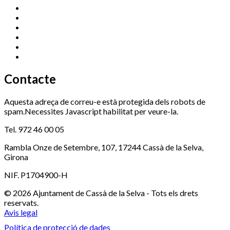
Centre Cultural Sala Galà
972 462 820
Esports (zona esportiva)
972 461 527
Promoció Econòmica
972 462 821
Ràdio Cassà
972 463 777
Serveis Socials
972 460 851
Xaloc
972 900 235
Contacte
Aquesta adreça de correu-e està protegida dels robots de
spam.Necessites Javascript habilitat per veure-la.
Tel. 972 46 00 05
Rambla Onze de Setembre, 107, 17244 Cassà de la Selva,
Girona
NIF. P1704900-H
© 2026 Ajuntament de Cassà de la Selva - Tots els drets
reservats.
Avis legal
Política de protecció de dades