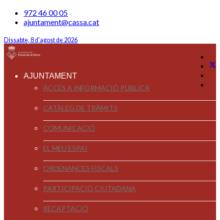
972 46 00 05
ajuntament@cassa.cat
Dissabte, 8 d'agost de 2026
AJUNTAMENT
ACCÉS A INFORMACIÓ PÚBLICA
CATÀLEG DE TRÀMITS
COMUNICACIÓ
EL MEU ESPAI
ORDENANCES FISCALS
PARTICIPACIÓ CIUTADANA
RECAPTACIÓ