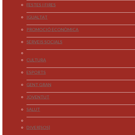
FESTES I FIRES
IGUALTAT
PROMOCIÓ ECONÒMICA
SERVEIS SOCIALS
CULTURA
ESPORTS
GENT GRAN
JOVENTUT
SALUT
DIVER[SOS]