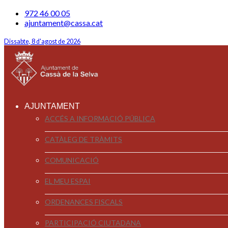
972 46 00 05
ajuntament@cassa.cat
Dissabte, 8 d'agost de 2026
AJUNTAMENT
ACCÉS A INFORMACIÓ PÚBLICA
CATÀLEG DE TRÀMITS
COMUNICACIÓ
EL MEU ESPAI
ORDENANCES FISCALS
PARTICIPACIÓ CIUTADANA