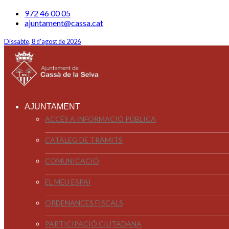
972 46 00 05
ajuntament@cassa.cat
Dissabte, 8 d'agost de 2026
AJUNTAMENT
ACCÉS A INFORMACIÓ PÚBLICA
CATÀLEG DE TRÀMITS
COMUNICACIÓ
EL MEU ESPAI
ORDENANCES FISCALS
PARTICIPACIÓ CIUTADANA