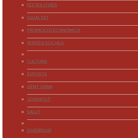
FESTES I FIRES
IGUALTAT
PROMOCIÓ ECONÒMICA
SERVEIS SOCIALS
CULTURA
ESPORTS
GENT GRAN
JOVENTUT
SALUT
DIVER[SOS]