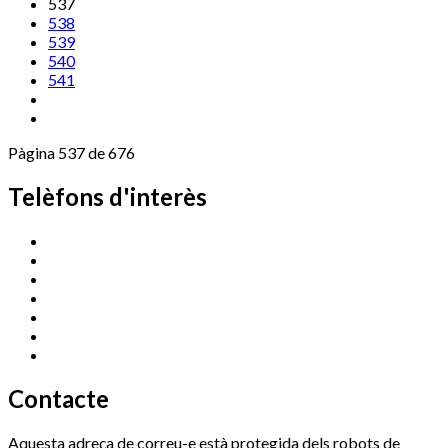
537
538
539
540
541
Pàgina 537 de 676
Telèfons d'interès
Cassà Jove
669 166 000
Centre Cultural Sala Galà
972 462 820
Esports (zona esportiva)
972 461 527
Promoció Econòmica
972 462 821
Ràdio Cassà
972 463 777
Serveis Socials
972 460 851
Xaloc
972 900 235
Contacte
Aquesta adreça de correu-e està protegida dels robots de