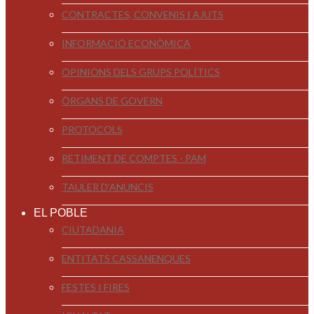
CONTRACTES, CONVENIS I AJUTS
INFORMACIÓ ECONÒMICA
OPINIONS DELS GRUPS POLÍTICS
ÒRGANS DE GOVERN
PROTOCOLS
RETIMENT DE COMPTES - PAM
TAULER D'ANUNCIS
EL POBLE
CIUTADANIA
ENTITATS CASSANENQUES
FESTES I FIRES