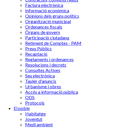
Factura electrònica
Informació econòmica
Opinions dels grups polítics
Organització municipal
Ordenances fiscals
Òrgans de govern
Participació ciutadana
Retiment de Comptes - PAM
Preus Públics
Recaptació
Reglaments i ordenances
Resolucions i decrets
Consultes Actives
Seu electrònica
Tauler d'anuncis
Urbanisme i obres
Accés a informació pública
ODS
Protocols
El poble
Habitatge
Joventut
Medi ambient