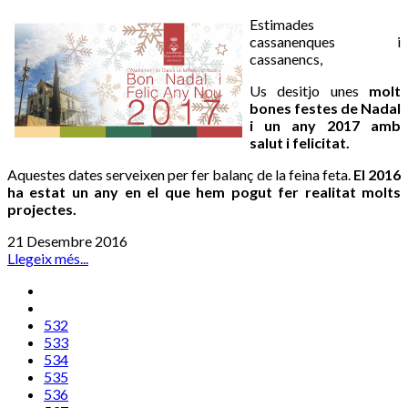
Estimades
cassanenques i
cassanencs,
Us desitjo unes
molt
bones festes de Nadal
i un any 2017 amb
salut i felicitat.
Aquestes dates serveixen per fer balanç de la feina feta.
El 2016
ha estat un any en el que hem pogut fer realitat molts
projectes.
21 Desembre 2016
Llegeix més...
532
533
534
535
536