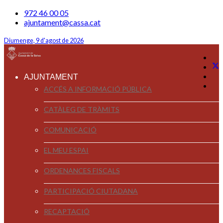
972 46 00 05
ajuntament@cassa.cat
Diumenge, 9 d'agost de 2026
AJUNTAMENT
ACCÉS A INFORMACIÓ PÚBLICA
CATÀLEG DE TRÀMITS
COMUNICACIÓ
EL MEU ESPAI
ORDENANCES FISCALS
PARTICIPACIÓ CIUTADANA
RECAPTACIÓ