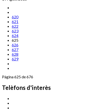
620
621
622
623
624
625
626
627
628
629
Pàgina 625 de 676
Telèfons d'interès
Cassà Jove
669 166 000
Centre Cultural Sala Galà
972 462 820
Esports (zona esportiva)
972 461 527