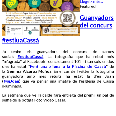
Llegeix més...
Featured
Guanyadors
del concurs
#estiuaCassà
Ja tenim els guanyadors del concurs de xarxes
socials
#estiuaCassà
. La fotografia que ha rebut més
"m'agrada" al Facebook -concretament 101 - i tan sols en dos
dies ha estat "
Fent una xilena a la Piscina de Cassà
" de
la
Gemma Alcaraz Muñoz
. En el cas de Twitter la fotografia
guanyadora amb més retuits ha estat la d'en
Joan
(
@igJoan
)
que va penjar una imatge de l'església de Cassà
il·luminada.
La setmana que ve l'alcalde farà entrega del premi: un pal de
selfie de la botiga Foto Vídeo Cassà.