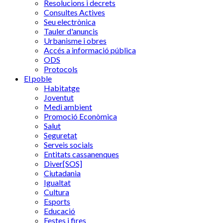
Resolucions i decrets
Consultes Actives
Seu electrònica
Tauler d'anuncis
Urbanisme i obres
Accés a informació pública
ODS
Protocols
El poble
Habitatge
Joventut
Medi ambient
Promoció Econòmica
Salut
Seguretat
Serveis socials
Entitats cassanenques
Diver[SOS]
Ciutadania
Igualtat
Cultura
Esports
Educació
Festes i fires