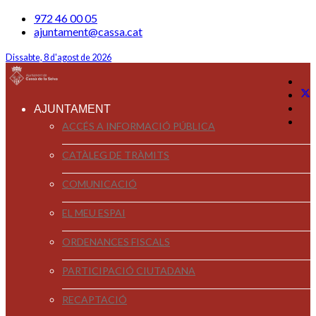
972 46 00 05
ajuntament@cassa.cat
Dissabte, 8 d'agost de 2026
AJUNTAMENT
ACCÉS A INFORMACIÓ PÚBLICA
CATÀLEG DE TRÀMITS
COMUNICACIÓ
EL MEU ESPAI
ORDENANCES FISCALS
PARTICIPACIÓ CIUTADANA
RECAPTACIÓ