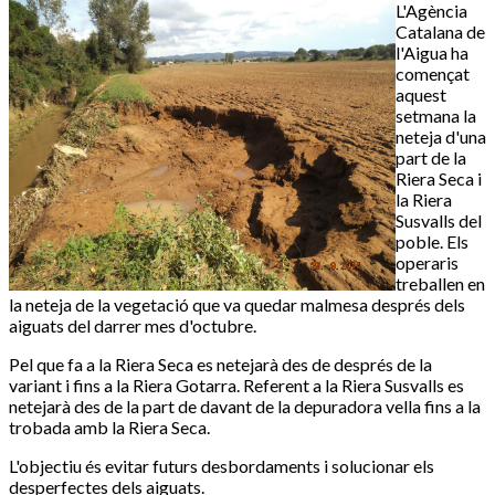
L'Agència
Catalana de
l'Aigua ha
començat
aquest
setmana la
neteja d'una
part de la
Riera Seca i
la Riera
Susvalls del
poble. Els
operaris
treballen en
la neteja de la vegetació que va quedar malmesa després dels
aiguats del darrer mes d'octubre.
Pel que fa a la Riera Seca es netejarà des de després de la
variant i fins a la Riera Gotarra. Referent a la Riera Susvalls es
netejarà des de la part de davant de la depuradora vella fins a la
trobada amb la Riera Seca.
L'objectiu és evitar futurs desbordaments i solucionar els
desperfectes dels aiguats.