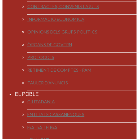
CONTRACTES, CONVENIS I AJUTS
INFORMACIÓ ECONÒMICA
OPINIONS DELS GRUPS POLÍTICS
ÒRGANS DE GOVERN
PROTOCOLS
RETIMENT DE COMPTES - PAM
TAULER D'ANUNCIS
EL POBLE
CIUTADANIA
ENTITATS CASSANENQUES
FESTES I FIRES