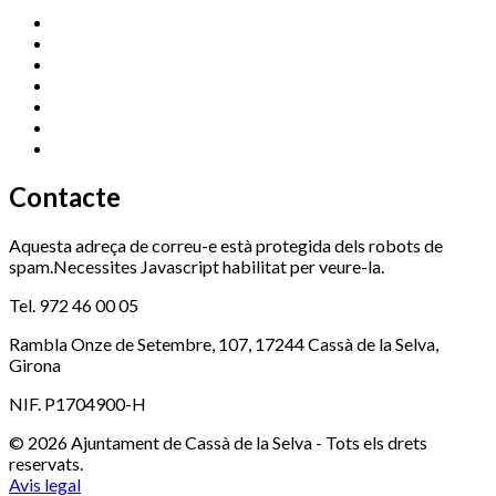
Cassà Jove
669 166 000
Centre Cultural Sala Galà
972 462 820
Esports (zona esportiva)
972 461 527
Promoció Econòmica
972 462 821
Ràdio Cassà
972 463 777
Serveis Socials
972 460 851
Xaloc
972 900 235
Contacte
Aquesta adreça de correu-e està protegida dels robots de
spam.Necessites Javascript habilitat per veure-la.
Tel. 972 46 00 05
Rambla Onze de Setembre, 107, 17244 Cassà de la Selva,
Girona
NIF. P1704900-H
© 2026 Ajuntament de Cassà de la Selva - Tots els drets
reservats.
Avis legal