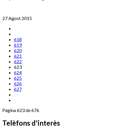
27 Agost 2015
618
619
620
621
622
623
624
625
626
627
Pàgina 623 de 676
Telèfons d'interès