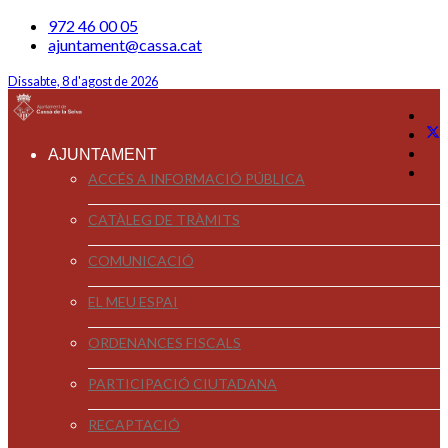
972 46 00 05
ajuntament@cassa.cat
Dissabte, 8 d'agost de 2026
AJUNTAMENT
ACCÉS A INFORMACIÓ PÚBLICA
CATÀLEG DE TRÀMITS
COMUNICACIÓ
EL MEU ESPAI
ORDENANCES FISCALS
PARTICIPACIÓ CIUTADANA
RECAPTACIÓ