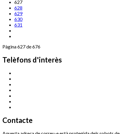
627
628
629
630
631
Pàgina 627 de 676
Telèfons d'interès
Cassà Jove
669 166 000
Centre Cultural Sala Galà
972 462 820
Esports (zona esportiva)
972 461 527
Promoció Econòmica
972 462 821
Ràdio Cassà
972 463 777
Serveis Socials
972 460 851
Xaloc
972 900 235
Contacte
Aquesta adreça de correu-e està protegida dels robots de