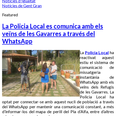
Notícies d'Igualtat
Notícies de Gent Gran
Featured
La Policia Local es comunica amb els
veïns de les Gavarres a través del
WhatsApp
La
Policia Local
ha
reactivat aquest
estiu el sistema de
comunicació de
missatgeria
instantània de
WhatsApp amb els
veïns dels Refugis
de les Gavarres. La
Policia Local ha
optat per connectar-se amb aquest nucli de població a través
del WhatsApp per mantenir una comunicació constant, a més
d’informar-los del mapa de perill del Pla d’Alfa, entre d’altres