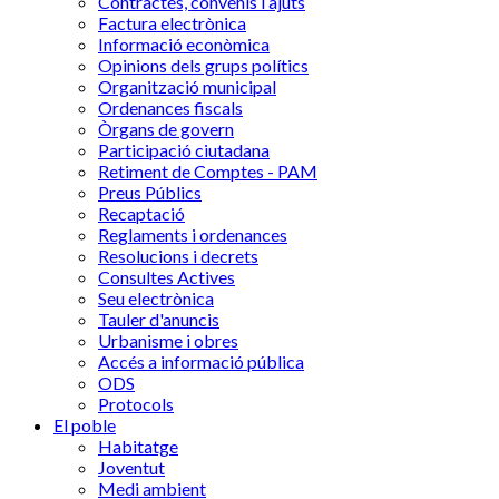
Contractes, convenis i ajuts
Factura electrònica
Informació econòmica
Opinions dels grups polítics
Organització municipal
Ordenances fiscals
Òrgans de govern
Participació ciutadana
Retiment de Comptes - PAM
Preus Públics
Recaptació
Reglaments i ordenances
Resolucions i decrets
Consultes Actives
Seu electrònica
Tauler d'anuncis
Urbanisme i obres
Accés a informació pública
ODS
Protocols
El poble
Habitatge
Joventut
Medi ambient