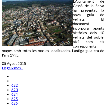
L'Ajuntament de
Cassà de la Selva
ha presentat la
nova guia de
veïnats. El
document
incorpora apunts
històrics dels 10
veïnats del poble,
així com els
corresponents
mapes amb totes les masies localitzades. L'antiga guia era de
l'any 1995.
05 Agost 2015
Llegeix més...
622
623
624
625
626