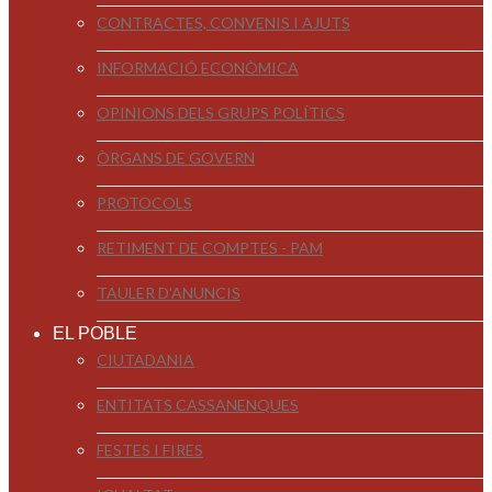
CONTRACTES, CONVENIS I AJUTS
INFORMACIÓ ECONÒMICA
OPINIONS DELS GRUPS POLÍTICS
ÒRGANS DE GOVERN
PROTOCOLS
RETIMENT DE COMPTES - PAM
TAULER D'ANUNCIS
EL POBLE
CIUTADANIA
ENTITATS CASSANENQUES
FESTES I FIRES