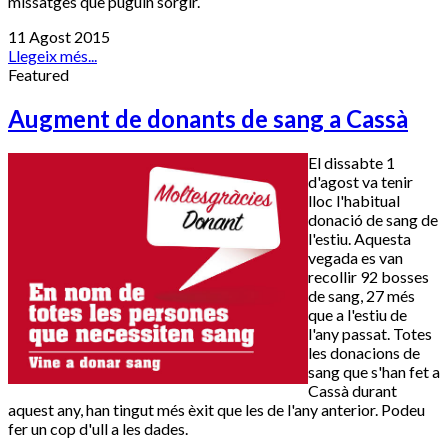
missatges que puguin sorgir.
11 Agost 2015
Llegeix més...
Featured
Augment de donants de sang a Cassà
El dissabte 1
d'agost va tenir
lloc l'habitual
donació de sang de
l'estiu. Aquesta
vegada es van
recollir 92 bosses
de sang, 27 més
que a l'estiu de
l'any passat. Totes
les donacions de
sang que s'han fet a
Cassà durant
aquest any, han tingut més èxit que les de l'any anterior. Podeu
fer un cop d'ull a les dades.