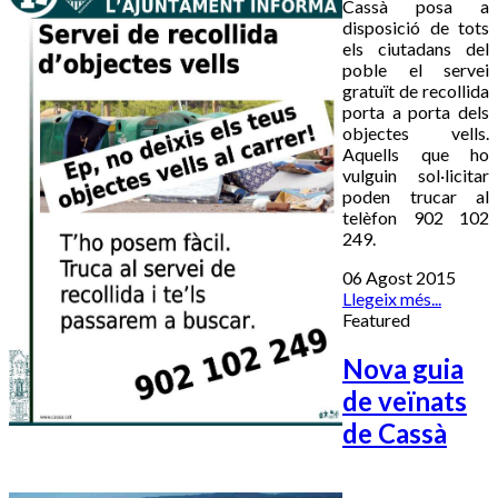
Cassà posa a
disposició de tots
els ciutadans del
poble el servei
gratuït de recollida
porta a porta dels
objectes vells.
Aquells que ho
vulguin sol·licitar
poden trucar al
telèfon 902 102
249.
06 Agost 2015
Llegeix més...
Featured
Nova guia
de veïnats
de Cassà