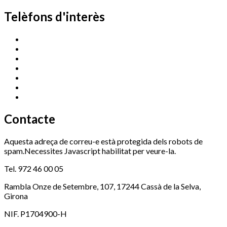
Telèfons d'interès
Cassà Jove
669 166 000
Centre Cultural Sala Galà
972 462 820
Esports (zona esportiva)
972 461 527
Promoció Econòmica
972 462 821
Ràdio Cassà
972 463 777
Serveis Socials
972 460 851
Xaloc
972 900 235
Contacte
Aquesta adreça de correu-e està protegida dels robots de
spam.Necessites Javascript habilitat per veure-la.
Tel. 972 46 00 05
Rambla Onze de Setembre, 107, 17244 Cassà de la Selva,
Girona
NIF. P1704900-H