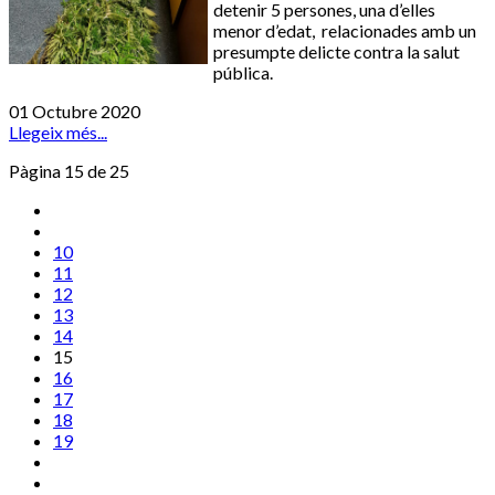
detenir 5 persones, una d’elles
menor d’edat, relacionades amb un
presumpte delicte contra la salut
pública.
01 Octubre 2020
Llegeix més...
Pàgina 15 de 25
10
11
12
13
14
15
16
17
18
19