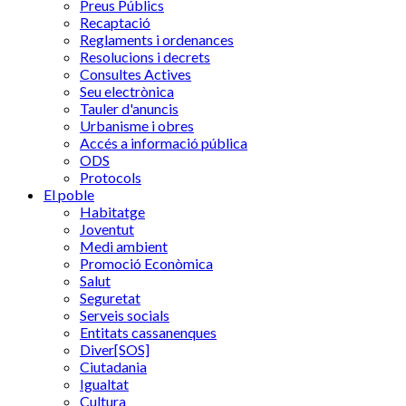
Preus Públics
Recaptació
Reglaments i ordenances
Resolucions i decrets
Consultes Actives
Seu electrònica
Tauler d'anuncis
Urbanisme i obres
Accés a informació pública
ODS
Protocols
El poble
Habitatge
Joventut
Medi ambient
Promoció Econòmica
Salut
Seguretat
Serveis socials
Entitats cassanenques
Diver[SOS]
Ciutadania
Igualtat
Cultura