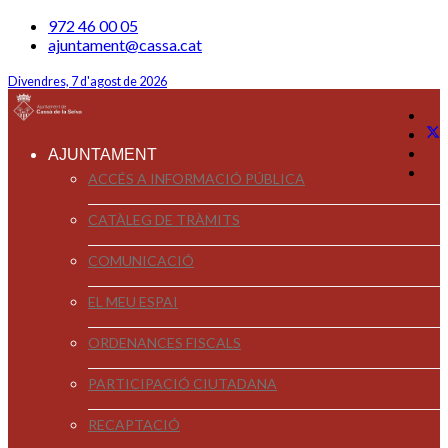
972 46 00 05
ajuntament@cassa.cat
Divendres, 7 d'agost de 2026
AJUNTAMENT
ACCÉS A INFORMACIÓ PÚBLICA
CATÀLEG DE TRÀMITS
COMUNICACIÓ
EL MEU ESPAI
ORDENANCES FISCALS
PARTICIPACIÓ CIUTADANA
RECAPTACIÓ