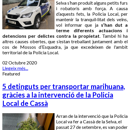
Selva s’han produït alguns petits furs
i robatoris amb força. A causa
d’aquests fets, la Policia Local, per
mantenir la tranquil·litat dels veïns,
vol informar que ja
s’han dut a
terme diferents actuacions i
detencions per delictes contra la propietat
. També hi ha
altres causes obertes, que s’estan treballant juntament amb el
cos de Mossos d’Esquadra, ja que excedeixen de l'ambit
territorial de la Policia Local.
02 Octubre 2020
Llegeix més...
Featured
5 detinguts per transportar marihuana,
gràcies a la intervenció de la Policia
Local de Cassà
Arran de la intervenció que la Policia
Local va fer a Cassà de la Selva, el
passat 27 de setembre, es van poder