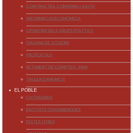
CONTRACTES, CONVENIS I AJUTS
INFORMACIÓ ECONÒMICA
OPINIONS DELS GRUPS POLÍTICS
ÒRGANS DE GOVERN
PROTOCOLS
RETIMENT DE COMPTES - PAM
TAULER D'ANUNCIS
EL POBLE
CIUTADANIA
ENTITATS CASSANENQUES
FESTES I FIRES