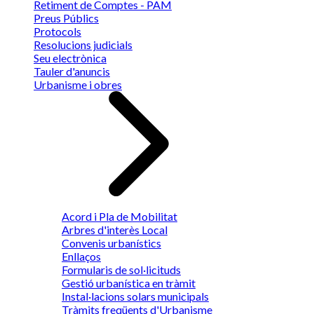
Retiment de Comptes - PAM
Preus Públics
Protocols
Resolucions judicials
Seu electrònica
Tauler d'anuncis
Urbanisme i obres
Acord i Pla de Mobilitat
Arbres d'interès Local
Convenis urbanístics
Enllaços
Formularis de sol·licituds
Gestió urbanística en tràmit
Instal·lacions solars municipals
Tràmits freqüents d'Urbanisme