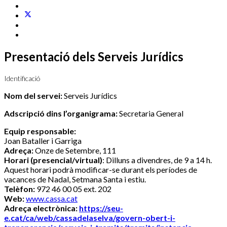
Presentació dels Serveis Jurídics
Identificació
Nom del servei:
Serveis Jurídics
Adscripció dins l’organigrama:
Secretaria General
Equip responsable:
Joan Bataller i Garriga
Adreça:
Onze de Setembre, 111
Horari (presencial/virtual)
: Dilluns a divendres, de 9 a 14 h.
Aquest horari podrà modificar-se durant els períodes de
vacances de Nadal, Setmana Santa i estiu.
Telèfon:
972 46 00 05 ext. 202
Web:
www.cassa.cat
Adreça electrònica:
https://seu-
e.cat/ca/web/cassadelaselva/govern-obert-i-