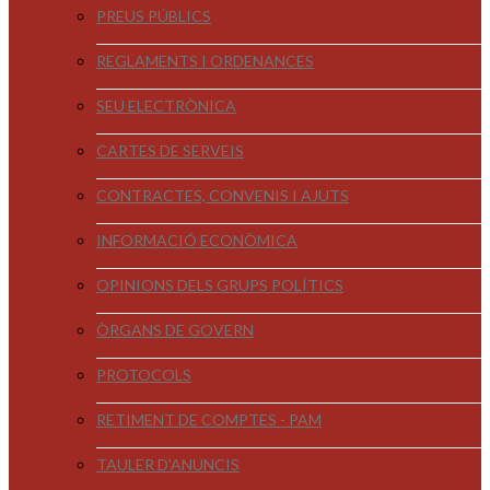
PREUS PÚBLICS
REGLAMENTS I ORDENANCES
SEU ELECTRÒNICA
CARTES DE SERVEIS
CONTRACTES, CONVENIS I AJUTS
INFORMACIÓ ECONÒMICA
OPINIONS DELS GRUPS POLÍTICS
ÒRGANS DE GOVERN
PROTOCOLS
RETIMENT DE COMPTES - PAM
TAULER D'ANUNCIS