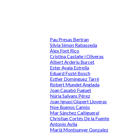
Pau Presas Bertran
Sílvia Simon Rabasseda
Àlex Font Rico
Cristina Castañe i Oliveras
Albert Arderiu Burcet
Ester Ayala Estrella
Eduard Fusté Bosch
Esther Domínguez Tarré
Robert Mundet Anglada
Joan Casabó Fuguet
Núria Salvans Pérez
Joan Ignasi Gispert Lloveras
Noe Buenos Camós
Mar Sánchez Cañigueral
Christian Cortés De la Fuente
Antonio Avila
Marià Montsunyer Gonzalez