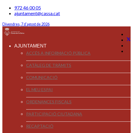
972 46 00 05
ajuntament@cassa.cat
Divendres, 7 d'agost de 2026
AJUNTAMENT
ACCÉS A INFORMACIÓ PÚBLICA
CATÀLEG DE TRÀMITS
COMUNICACIÓ
EL MEU ESPAI
ORDENANCES FISCALS
PARTICIPACIÓ CIUTADANA
RECAPTACIÓ