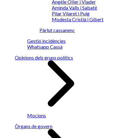
Angèle OIler i Viader
Aminda Valls i Sabaté
Pilar Vilaret i Puig
Modesta Cristià i Gibert
Pàrlut cassanenc
Gestió incidències
Whatsapp Cassà
Opinions dels grups polítics
Mocions
Òrgans de govern