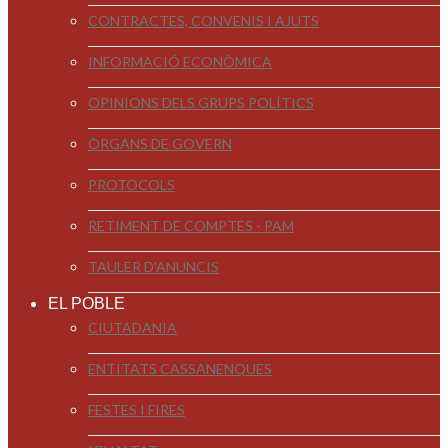
CONTRACTES, CONVENIS I AJUTS
INFORMACIÓ ECONÒMICA
OPINIONS DELS GRUPS POLÍTICS
ÒRGANS DE GOVERN
PROTOCOLS
RETIMENT DE COMPTES - PAM
TAULER D'ANUNCIS
EL POBLE
CIUTADANIA
ENTITATS CASSANENQUES
FESTES I FIRES