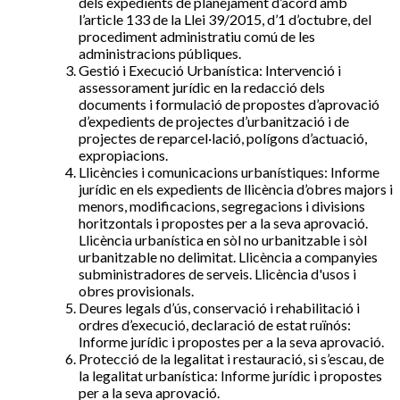
dels expedients de planejament d’acord amb
l’article 133 de la Llei 39/2015, d’1 d’octubre, del
procediment administratiu comú de les
administracions públiques.
Gestió i Execució Urbanística: Intervenció i
assessorament jurídic en la redacció dels
documents i formulació de propostes d’aprovació
d’expedients de projectes d’urbanització i de
projectes de reparcel·lació, polígons d’actuació,
expropiacions.
Llicències i comunicacions urbanístiques: Informe
jurídic en els expedients de llicència d’obres majors i
menors, modificacions, segregacions i divisions
horitzontals i propostes per a la seva aprovació.
Llicència urbanística en sòl no urbanitzable i sòl
urbanitzable no delimitat. Llicència a companyies
subministradores de serveis. Llicència d'usos i
obres provisionals.
Deures legals d’ús, conservació i rehabilitació i
ordres d’execució, declaració de estat ruïnós:
Informe jurídic i propostes per a la seva aprovació.
Protecció de la legalitat i restauració, si s’escau, de
la legalitat urbanística: Informe jurídic i propostes
per a la seva aprovació.