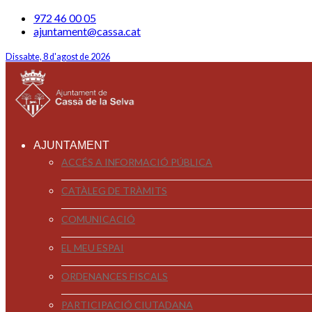
972 46 00 05
ajuntament@cassa.cat
Dissabte, 8 d'agost de 2026
AJUNTAMENT
ACCÉS A INFORMACIÓ PÚBLICA
CATÀLEG DE TRÀMITS
COMUNICACIÓ
EL MEU ESPAI
ORDENANCES FISCALS
PARTICIPACIÓ CIUTADANA