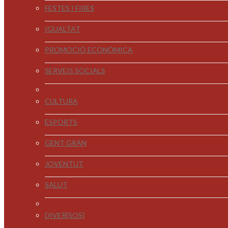
FESTES I FIRES
IGUALTAT
PROMOCIÓ ECONÒMICA
SERVEIS SOCIALS
CULTURA
ESPORTS
GENT GRAN
JOVENTUT
SALUT
DIVER[SOS]