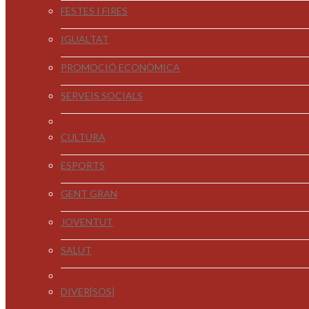
FESTES I FIRES
IGUALTAT
PROMOCIÓ ECONÒMICA
SERVEIS SOCIALS
CULTURA
ESPORTS
GENT GRAN
JOVENTUT
SALUT
DIVER[SOS]