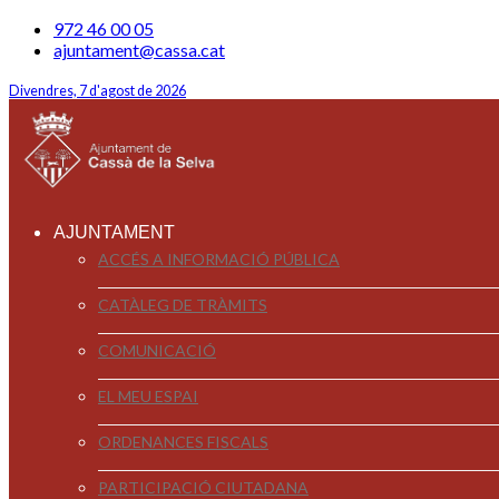
972 46 00 05
ajuntament@cassa.cat
Divendres, 7 d'agost de 2026
AJUNTAMENT
ACCÉS A INFORMACIÓ PÚBLICA
CATÀLEG DE TRÀMITS
COMUNICACIÓ
EL MEU ESPAI
ORDENANCES FISCALS
PARTICIPACIÓ CIUTADANA