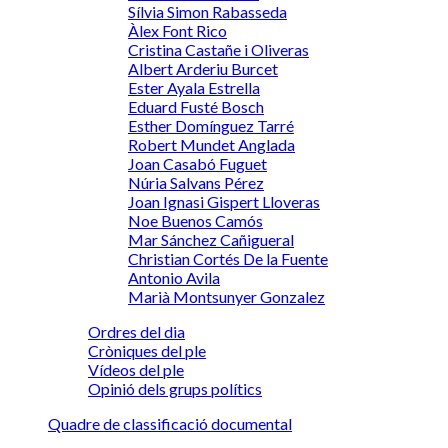
Sílvia Simon Rabasseda
Àlex Font Rico
Cristina Castañe i Oliveras
Albert Arderiu Burcet
Ester Ayala Estrella
Eduard Fusté Bosch
Esther Domínguez Tarré
Robert Mundet Anglada
Joan Casabó Fuguet
Núria Salvans Pérez
Joan Ignasi Gispert Lloveras
Noe Buenos Camós
Mar Sánchez Cañigueral
Christian Cortés De la Fuente
Antonio Avila
Marià Montsunyer Gonzalez
Ordres del dia
Cròniques del ple
Vídeos del ple
Opinió dels grups polítics
Quadre de classificació documental