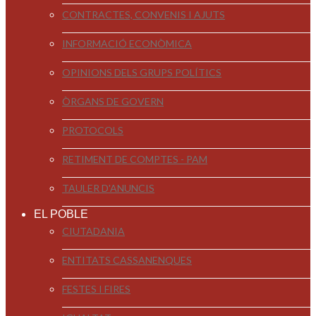
CONTRACTES, CONVENIS I AJUTS
INFORMACIÓ ECONÒMICA
OPINIONS DELS GRUPS POLÍTICS
ÒRGANS DE GOVERN
PROTOCOLS
RETIMENT DE COMPTES - PAM
TAULER D'ANUNCIS
EL POBLE
CIUTADANIA
ENTITATS CASSANENQUES
FESTES I FIRES