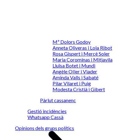
Mª Dolors Godoy
Anneta Oliveras i Lola Ribot
Rosa Gispert i Mercè Soler
Maria Corominas i Mitjavila
Lluïsa Botet i Mundi
Angèle OIler i Viader
Aminda Valls i Sabaté
Pilar Vilaret i Puig
Modesta Cristià i Gibert
Pàrlut cassanenc
Gestió incidències
Whatsapp Cassà
Opinions dels grups polítics