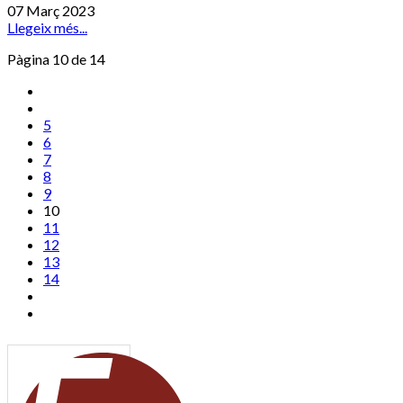
07 Març 2023
Llegeix més...
Pàgina 10 de 14
5
6
7
8
9
10
11
12
13
14