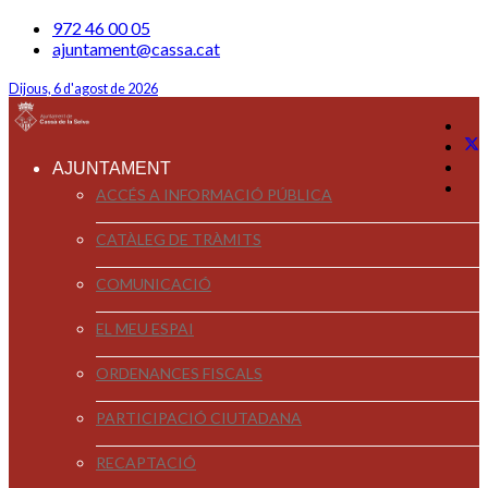
972 46 00 05
ajuntament@cassa.cat
Dijous, 6 d'agost de 2026
AJUNTAMENT
ACCÉS A INFORMACIÓ PÚBLICA
CATÀLEG DE TRÀMITS
COMUNICACIÓ
EL MEU ESPAI
ORDENANCES FISCALS
PARTICIPACIÓ CIUTADANA
RECAPTACIÓ