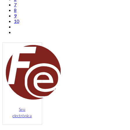
7
8
9
10
Seu
electrònica