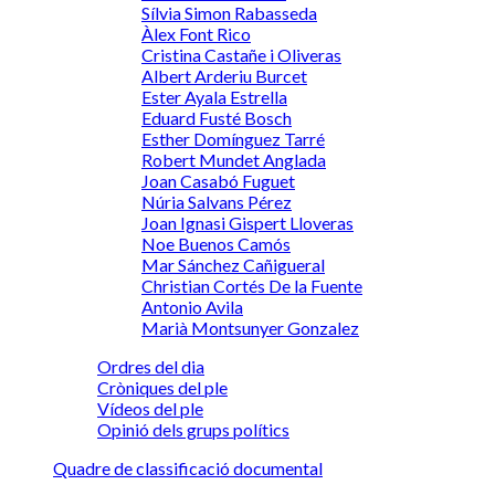
Sílvia Simon Rabasseda
Àlex Font Rico
Cristina Castañe i Oliveras
Albert Arderiu Burcet
Ester Ayala Estrella
Eduard Fusté Bosch
Esther Domínguez Tarré
Robert Mundet Anglada
Joan Casabó Fuguet
Núria Salvans Pérez
Joan Ignasi Gispert Lloveras
Noe Buenos Camós
Mar Sánchez Cañigueral
Christian Cortés De la Fuente
Antonio Avila
Marià Montsunyer Gonzalez
Ordres del dia
Cròniques del ple
Vídeos del ple
Opinió dels grups polítics
Quadre de classificació documental