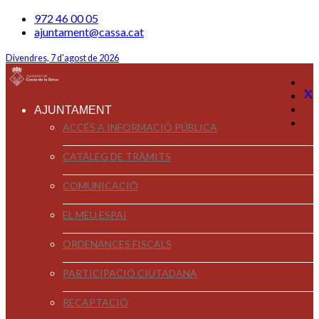
972 46 00 05
ajuntament@cassa.cat
Divendres, 7 d'agost de 2026
AJUNTAMENT
ACCÉS A INFORMACIÓ PÚBLICA
CATÀLEG DE TRÀMITS
COMUNICACIÓ
EL MEU ESPAI
ORDENANCES FISCALS
PARTICIPACIÓ CIUTADANA
RECAPTACIÓ