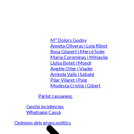
Mª Dolors Godoy
Anneta Oliveras i Lola Ribot
Rosa Gispert i Mercè Soler
Maria Corominas i Mitjavila
Lluïsa Botet i Mundi
Angèle OIler i Viader
Aminda Valls i Sabaté
Pilar Vilaret i Puig
Modesta Cristià i Gibert
Pàrlut cassanenc
Gestió incidències
Whatsapp Cassà
Opinions dels grups polítics