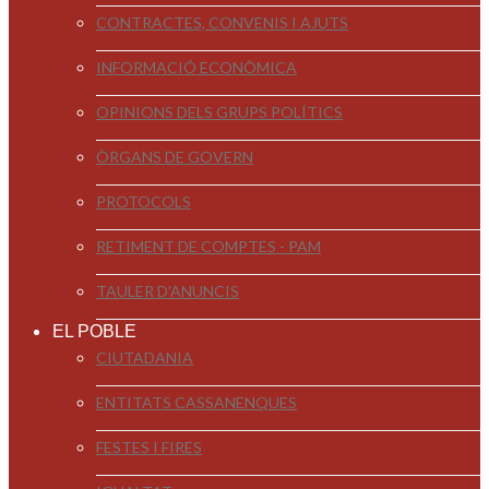
CONTRACTES, CONVENIS I AJUTS
INFORMACIÓ ECONÒMICA
OPINIONS DELS GRUPS POLÍTICS
ÒRGANS DE GOVERN
PROTOCOLS
RETIMENT DE COMPTES - PAM
TAULER D'ANUNCIS
EL POBLE
CIUTADANIA
ENTITATS CASSANENQUES
FESTES I FIRES